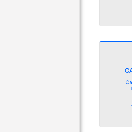
Contacto
Preguntas Frecuentes
Revista Regional Noroeste
Aviso Legal-Política De
Privacidad-Política De
Cookies
C
Ca