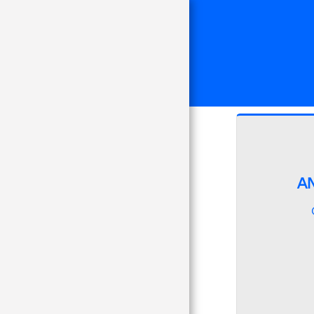
Inicio
Hazte Socio, Te
Esperamos¡¡
Actualidad
Somos
A
Voluntariado
Revista AlHabla
Gº Provinciales
Junta General
6º Congr.Voluntariado
Partners/Colaboraciones