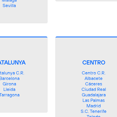
Málaga

Sevilla
ATALUNYA
CENTRO
talunya C.R.

Centro C.R.

Barcelona

Albacete

Girona

Cáceres

Lleida

Ciudad Real

Tarragona
Guadalajara

Las Palmas

Madrid

S.C. Tenerife

Toledo