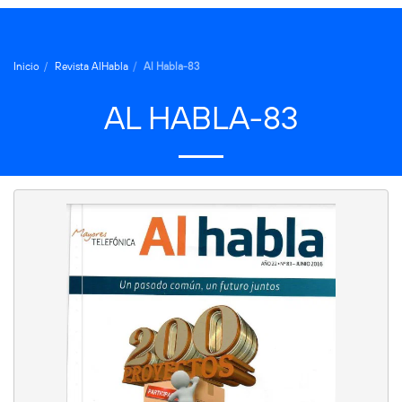
Inicio
Revista AlHabla
Al Habla-83
AL HABLA-83