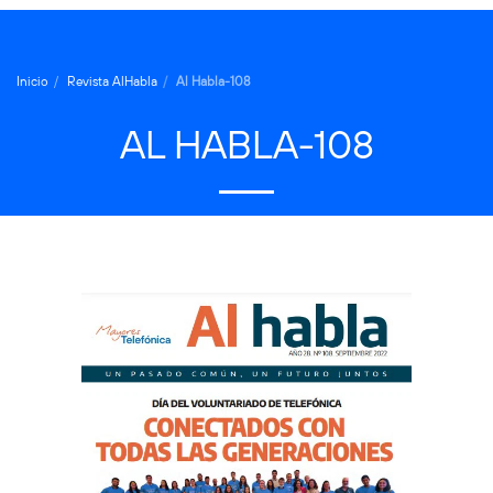
Inicio
Revista AlHabla
Al Habla-108
AL HABLA-108