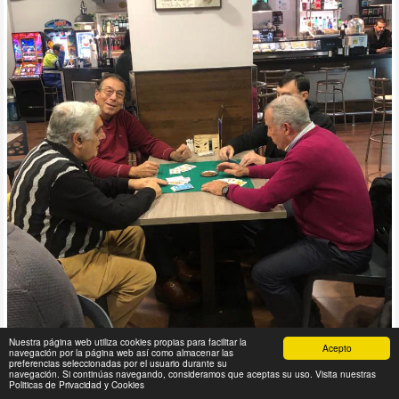
Nuestra página web utiliza cookies propias para facilitar la
en la modalidad de liguilla a dos vuelta y se terminó el día 29 de
Acepto
navegación por la página web así como almacenar las
noviembre
preferencias seleccionadas por el usuario durante su
navegación. Si continúas navegando, consideramos que aceptas su uso. Visita nuestras
Politicas de Privacidad y Cookies