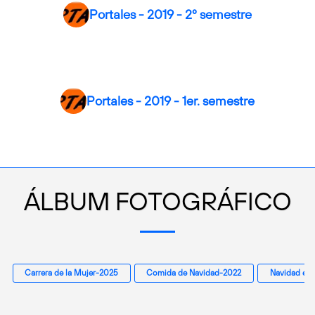
Portales - 2019 - 2º semestre
Portales - 2019 - 1er. semestre
ÁLBUM FOTOGRÁFICO
Carrera de la Mujer-2025
Comida de Navidad-2022
Navidad en 