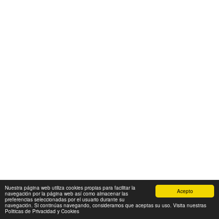
Nuestra página web utiliza cookies propias para facilitar la
Acepto
navegación por la página web así como almacenar las
preferencias seleccionadas por el usuario durante su
navegación. Si continúas navegando, consideramos que aceptas su uso. Visita nuestras
Politicas de Privacidad y Cookies