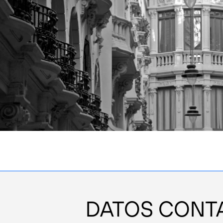
DATOS CONT